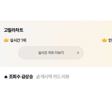
고릴라차트
실시간 1위
인
실시간 차트 더보기
조회수 급상승
캐시백 카드 리뷰
🔥
💰