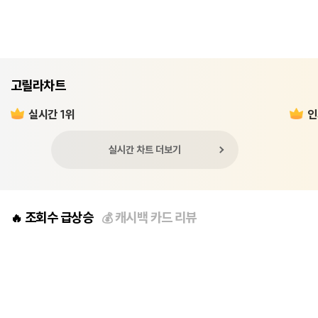
고릴라차트
실시간 1위
인
실시간 차트 더보기
조회수 급상승
캐시백 카드 리뷰
🔥
💰