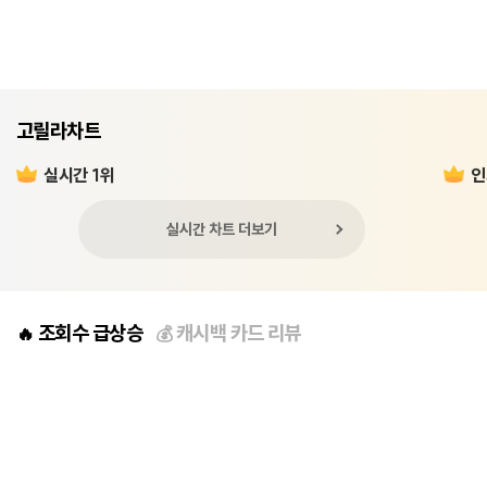
고릴라차트
실시간 1위
인
실시간 차트 더보기
조회수 급상승
캐시백 카드 리뷰
🔥
💰