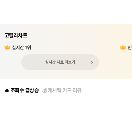
고릴라차트
실시간 1위
인
실시간 차트 더보기
조회수 급상승
캐시백 카드 리뷰
🔥
💰