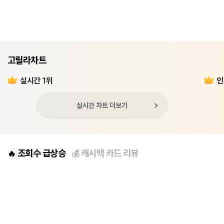
고릴라차트
실시간 1위
인
실시간 차트 더보기
조회수 급상승
캐시백 카드 리뷰
🔥
💰