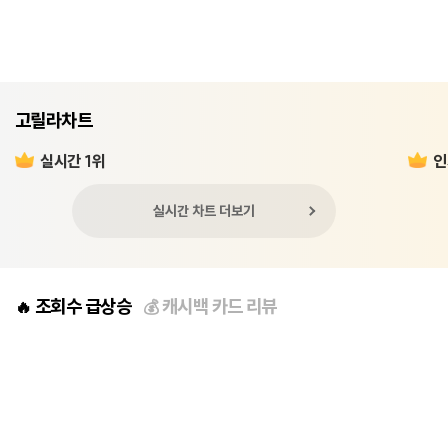
고릴라차트
실시간 1위
인
실시간 차트 더보기
조회수 급상승
캐시백 카드 리뷰
🔥
💰