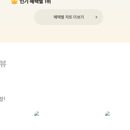
인기 혜택별 1위
혜택별 차트 더보기
리뷰
장!