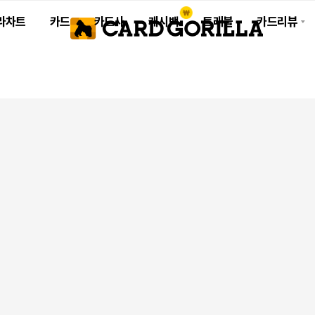
라차트
카드
카드사
캐시백
트래블
카드리뷰