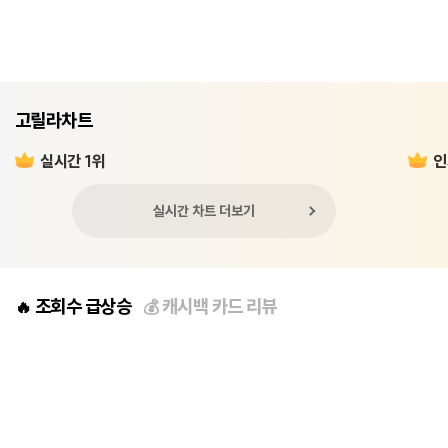
고릴라차트
실시간 1위
인
실시간 차트 더보기
조회수 급상승
캐시백 카드 리뷰
🔥
💰