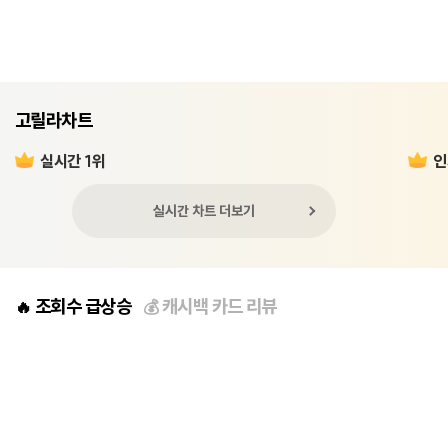
고릴라차트
실시간 1위
인
실시간 차트 더보기
조회수 급상승
캐시백 카드 리뷰
🔥
💰