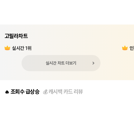
고릴라차트
실시간 1위
인
실시간 차트 더보기
조회수 급상승
캐시백 카드 리뷰
🔥
💰