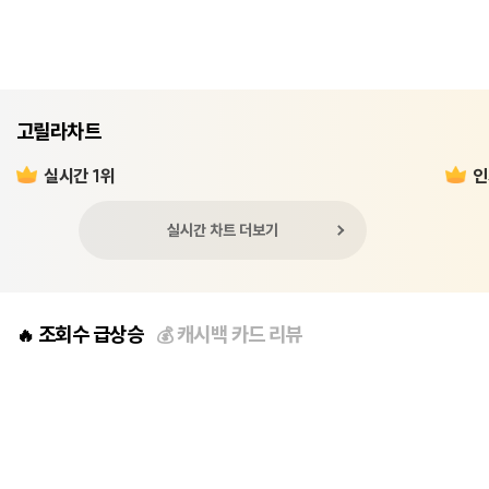
고릴라차트
실시간 1위
인
실시간 차트 더보기
조회수 급상승
캐시백 카드 리뷰
🔥
💰