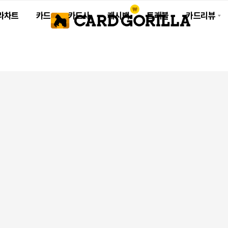
라차트
카드
카드사
캐시백
트래블
카드리뷰