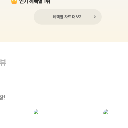
인기 혜택별 1위
혜택별 차트 더보기
리뷰
장!