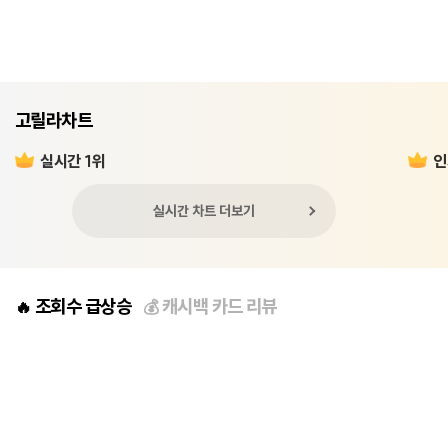
고릴라차트
실시간 1위
인
실시간 차트 더보기
조회수 급상승
캐시백 카드 리뷰
🔥
💰