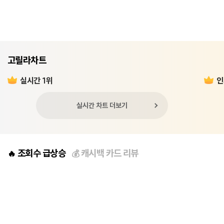
고릴라차트
실시간 1위
인
실시간 차트 더보기
조회수 급상승
캐시백 카드 리뷰
🔥
💰