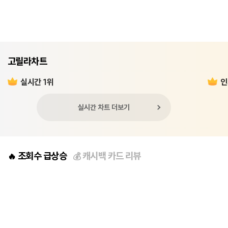
고릴라차트
실시간 1위
인
실시간 차트 더보기
조회수 급상승
캐시백 카드 리뷰
🔥
💰