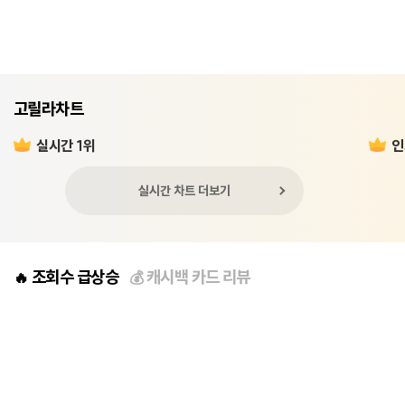
고릴라차트
실시간 1위
인
실시간 차트 더보기
조회수 급상승
캐시백 카드 리뷰
🔥
💰