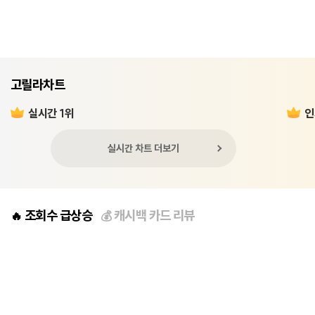
고릴라차트
실시간 1위
인
실시간 차트 더보기
조회수 급상승
캐시백 카드 리뷰
🔥
💰