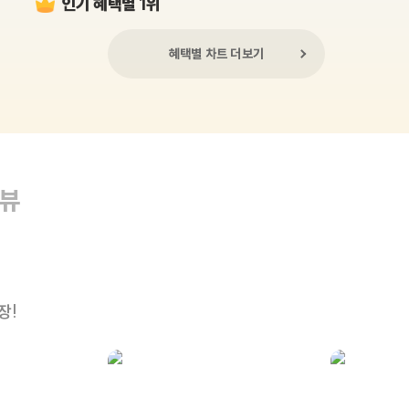
인기 혜택별 1위
혜택별 차트 더보기
리뷰
장!