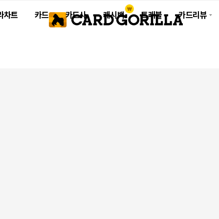
라차트
카드
카드사
캐시백
트래블
카드리뷰