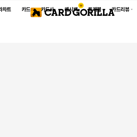
라차트
카드
카드사
캐시백
트래블
카드리뷰