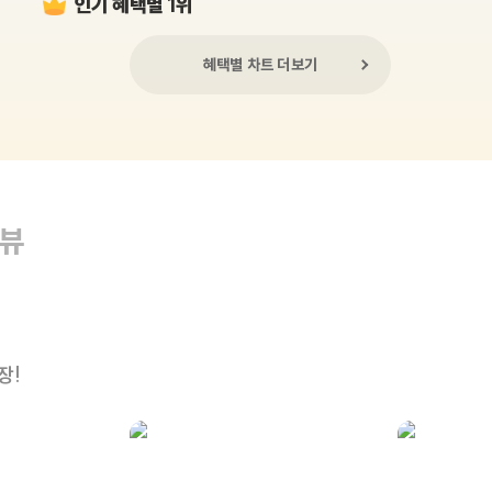
인기 혜택별 1위
혜택별 차트 더보기
리뷰
장!