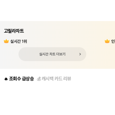
고릴라차트
실시간 1위
인
실시간 차트 더보기
조회수 급상승
캐시백 카드 리뷰
🔥
💰