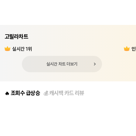
고릴라차트
실시간 1위
인
실시간 차트 더보기
조회수 급상승
캐시백 카드 리뷰
🔥
💰