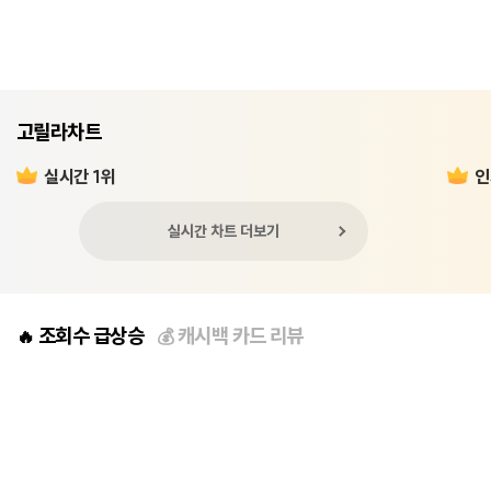
고릴라차트
실시간 1위
인
실시간 차트 더보기
조회수 급상승
캐시백 카드 리뷰
🔥
💰