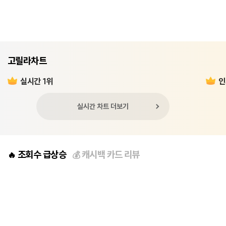
고릴라차트
실시간 1위
인
실시간 차트 더보기
조회수 급상승
캐시백 카드 리뷰
🔥
💰