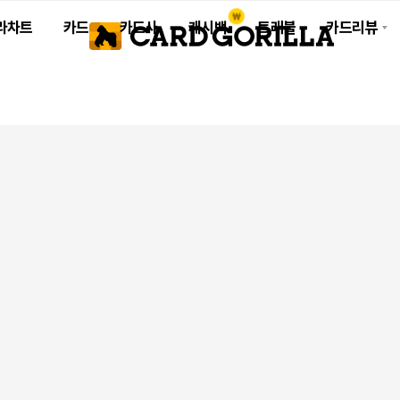
라차트
카드
카드사
캐시백
트래블
카드리뷰