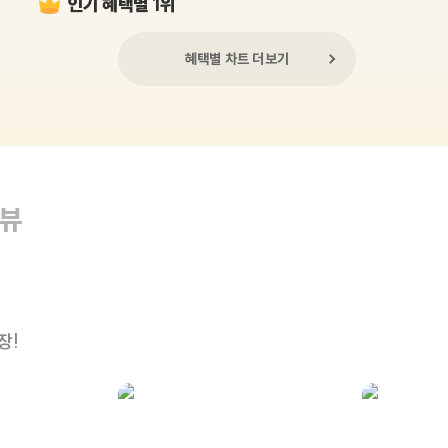
인기 혜택별 1위
혜택별 차트 더보기
리뷰
장!