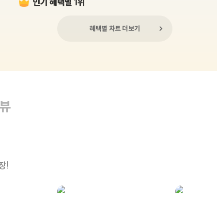
인기 혜택별 1위
혜택별 차트 더보기
리뷰
장!