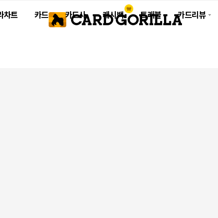
라차트
카드
카드사
캐시백
트래블
카드리뷰