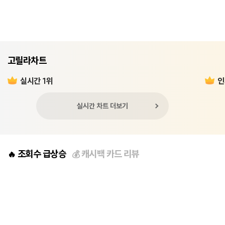
고릴라차트
실시간 1위
인
실시간 차트 더보기
조회수 급상승
캐시백 카드 리뷰
🔥
💰