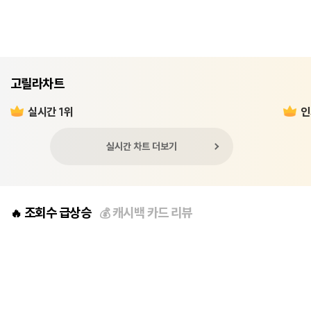
고릴라차트
실시간 1위
인
실시간 차트 더보기
조회수 급상승
캐시백 카드 리뷰
🔥
💰