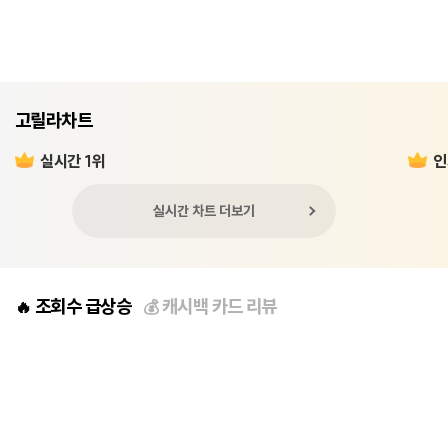
고릴라차트
실시간 1위
인
실시간 차트 더보기
조회수 급상승
캐시백 카드 리뷰
🔥
💰