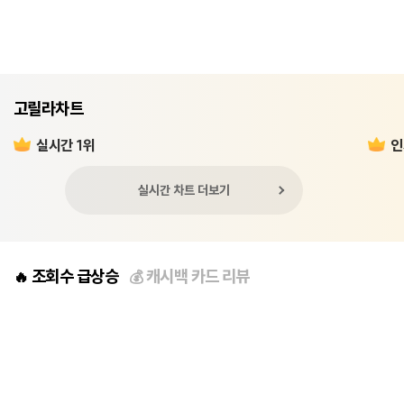
고릴라차트
실시간 1위
인
실시간 차트 더보기
조회수 급상승
캐시백 카드 리뷰
🔥
💰