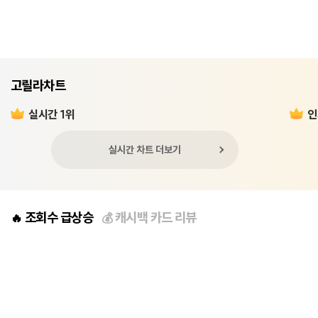
고릴라차트
실시간 1위
인
실시간 차트 더보기
조회수 급상승
캐시백 카드 리뷰
🔥
💰