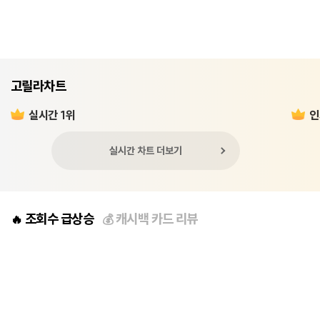
고릴라차트
실시간 1위
인
실시간 차트 더보기
조회수 급상승
캐시백 카드 리뷰
🔥
💰