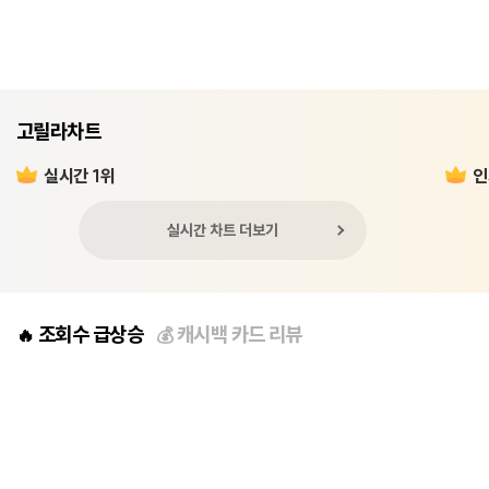
고릴라차트
실시간 1위
인
실시간 차트 더보기
조회수 급상승
캐시백 카드 리뷰
🔥
💰