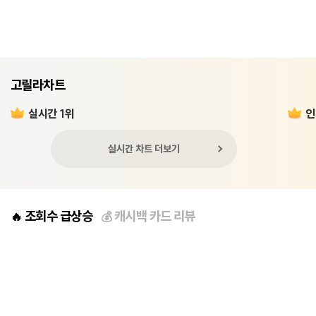
고릴라차트
실시간 1위
인
실시간 차트 더보기
조회수 급상승
캐시백 카드 리뷰
🔥
💰