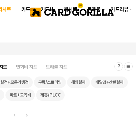
라차트
카드
카드사
캐시백
트래블
카드리뷰
차트
연회비 차트
트래블 차트
무실적+모든가맹점
구독/스트리밍
해외결제
배달앱+간편결제
페
마트+교육비
제휴/PLCC