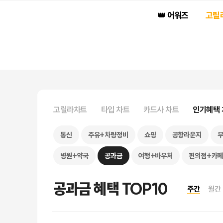
👑 어워즈
고릴
고릴라차트
타입 차트
카드사 차트
인기혜택 
통신
주유+차량정비
쇼핑
공항라운지
병원+약국
공과금
여행+바우처
편의점+카
공과금 혜택 TOP10
주간
월간