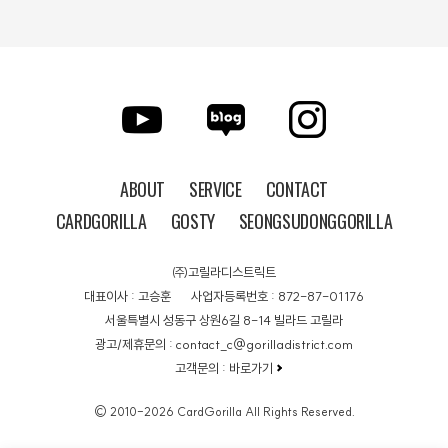
ABOUT
SERVICE
CONTACT
CARDGORILLA
GOSTY
SEONGSUDONGGORILLA
㈜고릴라디스트릭트
대표이사 : 고승훈
사업자등록번호 : 872-87-01176
서울특별시 성동구 상원6길 8-14 빌라드 고릴라
광고/제휴문의 : contact_c@gorilladistrict.com
고객문의 :
바로가기
© 2010-2026 CardGorilla All Rights Reserved.