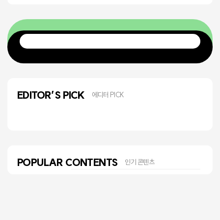
EDITOR’S PICK
에디터 PICK
POPULAR CONTENTS
인기 콘텐츠