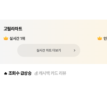
고릴라차트
실시간 1위
인
실시간 차트 더보기
조회수 급상승
캐시백 카드 리뷰
🔥
💰