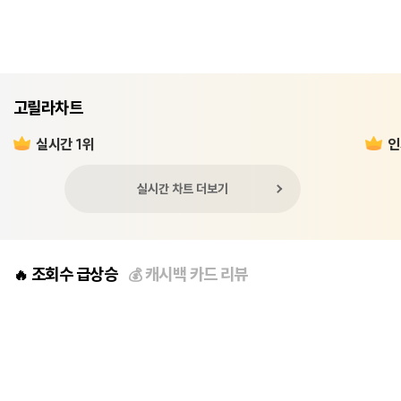
고릴라차트
실시간 1위
인
실시간 차트 더보기
조회수 급상승
캐시백 카드 리뷰
🔥
💰