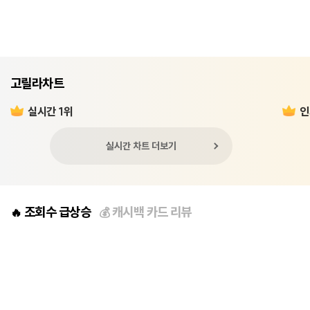
고릴라차트
실시간 1위
인
실시간 차트 더보기
조회수 급상승
캐시백 카드 리뷰
🔥
💰