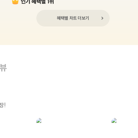
인기 혜택별 1위
혜택별 차트 더보기
리뷰
장!