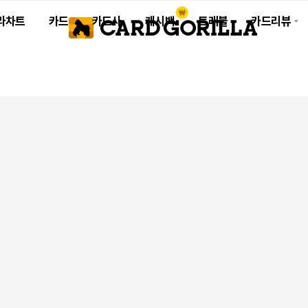
라차트
카드
카드사
캐시백
트래블
카드리뷰