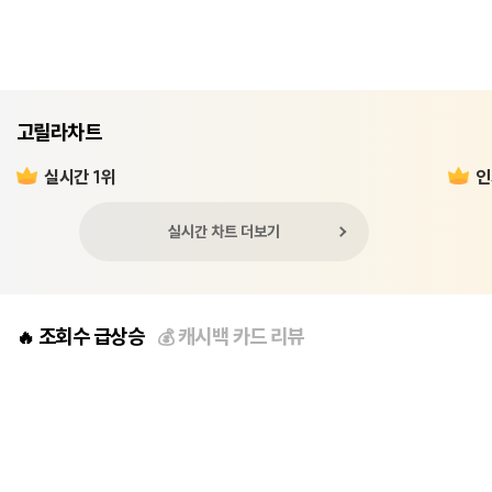
고릴라차트
실시간 1위
인
실시간 차트 더보기
조회수 급상승
캐시백 카드 리뷰
🔥
💰