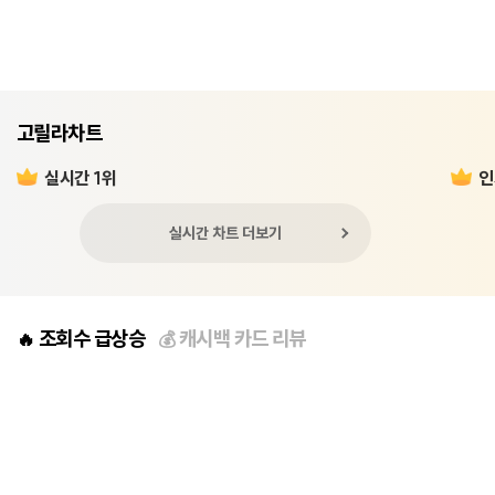
고릴라차트
실시간 1위
인
실시간 차트 더보기
조회수 급상승
캐시백 카드 리뷰
🔥
💰