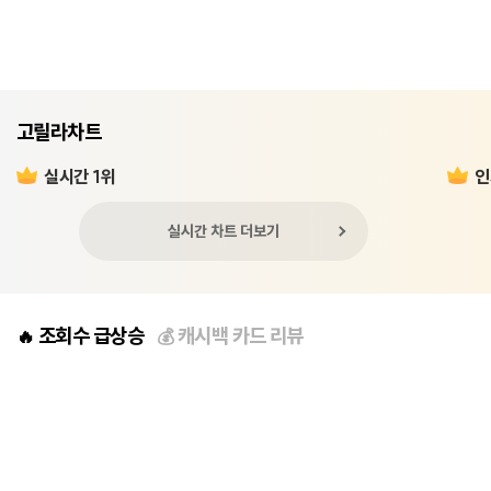
고릴라차트
실시간 1위
인
실시간 차트 더보기
조회수 급상승
캐시백 카드 리뷰
🔥
💰