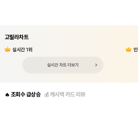
고릴라차트
실시간 1위
인
실시간 차트 더보기
조회수 급상승
캐시백 카드 리뷰
🔥
💰