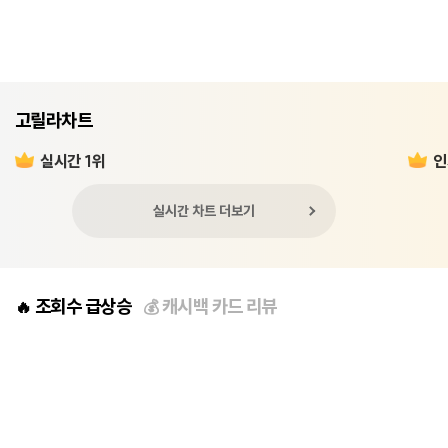
고릴라차트
실시간 1위
인
실시간 차트 더보기
조회수 급상승
캐시백 카드 리뷰
🔥
💰