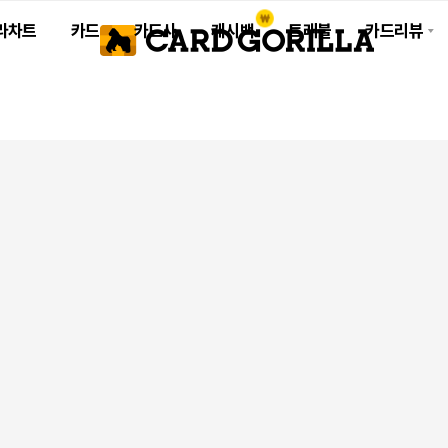
라차트
카드
카드사
캐시백
트래블
카드리뷰