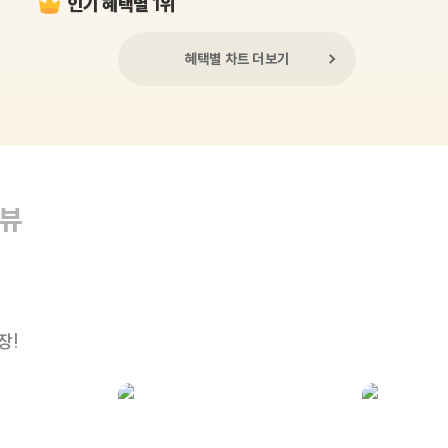
인기 혜택별 1위
혜택별 차트 더보기
리뷰
장!