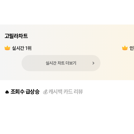
고릴라차트
실시간 1위
인
실시간 차트 더보기
조회수 급상승
캐시백 카드 리뷰
🔥
💰