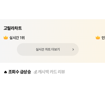
고릴라차트
실시간 1위
인
실시간 차트 더보기
조회수 급상승
캐시백 카드 리뷰
🔥
💰