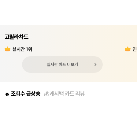
고릴라차트
실시간 1위
인
실시간 차트 더보기
조회수 급상승
캐시백 카드 리뷰
🔥
💰