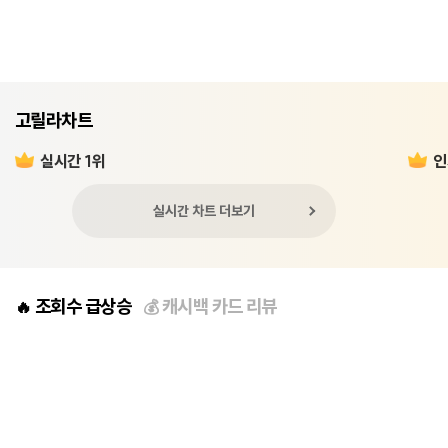
고릴라차트
실시간 1위
인
실시간 차트 더보기
조회수 급상승
캐시백 카드 리뷰
🔥
💰