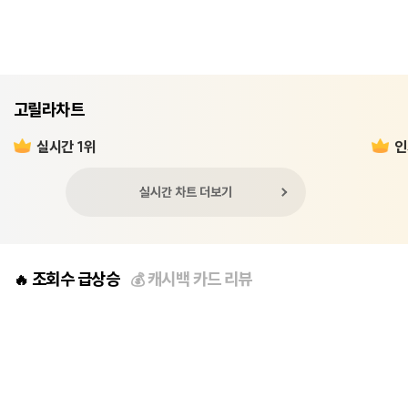
고릴라차트
실시간 1위
인
실시간 차트 더보기
조회수 급상승
캐시백 카드 리뷰
🔥
💰